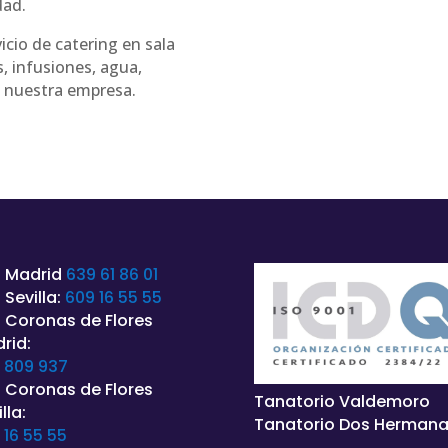
dad.
icio de catering en sala
, infusiones, agua,
e nuestra empresa.
 Madrid
639 61 86 01
 Sevilla:
609 16 55 55
 Coronas de Flores
rid:
 809 937
 Coronas de Flores
Tanatorio Valdemoro
lla:
Tanatorio Dos Herman
 16 55 55