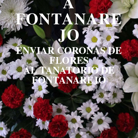
A
FONTANARE
JO
ENVIAR CORONAS DE
FLORES
AL TANATORIO DE
FONTANAREJO