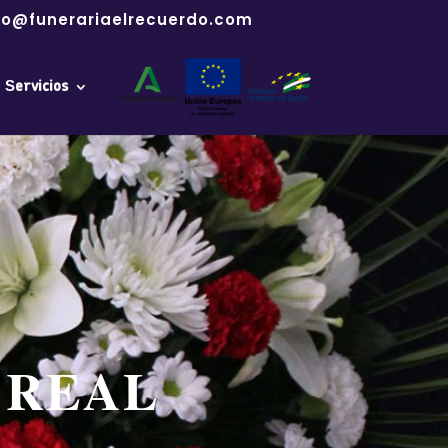
fo@funerariaelrecuerdo.com
Servicios
 REAL