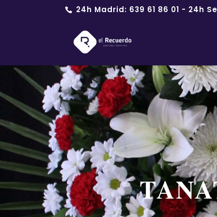
24h Madrid:
639 61 86 01
- 24h Se
TANA