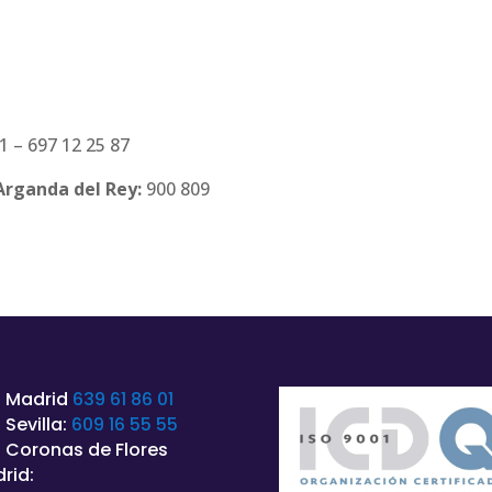
01 – 697 12 25 87
 Arganda del Rey:
900 809
 Madrid
639 61 86 01
 Sevilla:
609 16 55 55
 Coronas de Flores
rid: