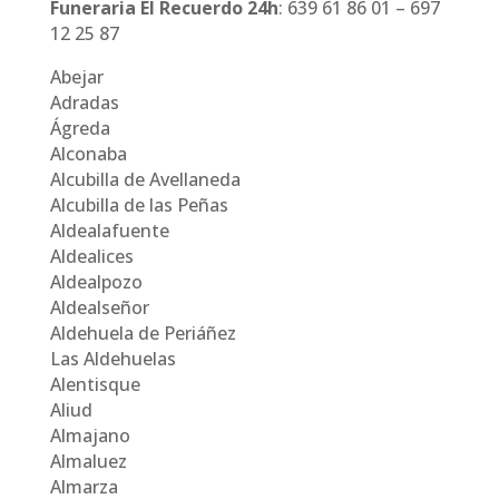
Funeraria El Recuerdo 24h
: 639 61 86 01 – 697
12 25 87
Abejar
Adradas
Ágreda
Alconaba
Alcubilla de Avellaneda
Alcubilla de las Peñas
Aldealafuente
Aldealices
Aldealpozo
Aldealseñor
Aldehuela de Periáñez
Las Aldehuelas
Alentisque
Aliud
Almajano
Almaluez
Almarza