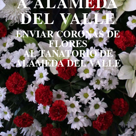
A ALAMEDA
DEL VALLE
ENVIAR CORONAS DE
FLORES
AL TANATORIO DE
ALAMEDA DEL VALLE