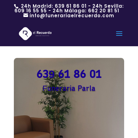
24h Madrid:
639 61 86 01
- 24h Sevilla:
609 16 55 55
- 24h Málaga:
662 20 81 51
info@funerariaelrecuerdo.com
639 61 86 01
Funeraria Parla