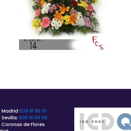
 Madrid
639 61 86 01
 Sevilla:
609 16 55 55
 Coronas de Flores