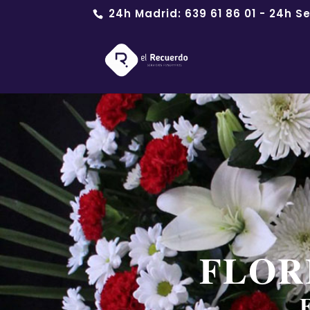
24h Madrid:
639 61 86 01
- 24h Se
FLOR