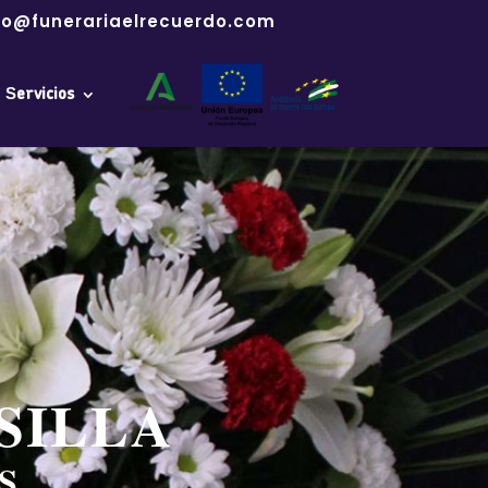
fo@funerariaelrecuerdo.com
Servicios
SILLA
S