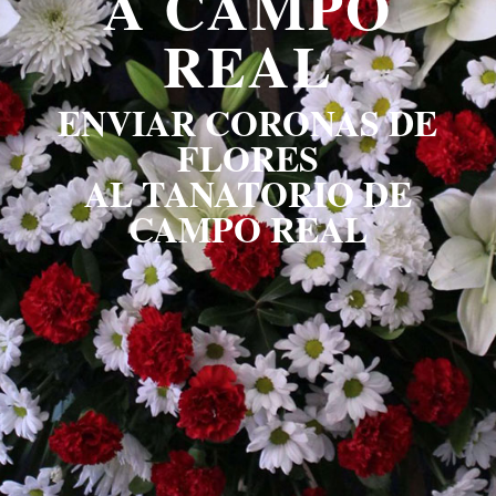
A CAMPO
REAL
ENVIAR CORONAS DE
FLORES
AL TANATORIO DE
CAMPO REAL