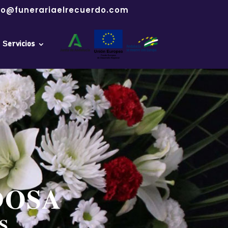
fo@funerariaelrecuerdo.com
Servicios
DOSA
S