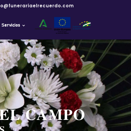
fo@funerariaelrecuerdo.com
Servicios
DEL CAMPO
S