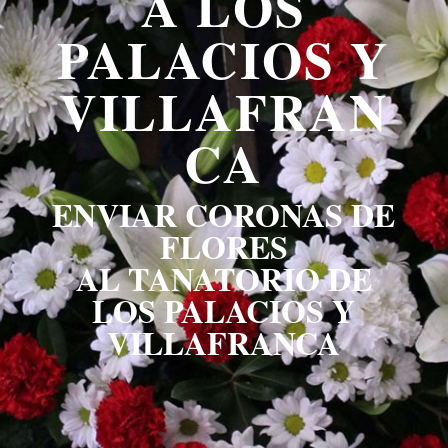
A LOS
PALACIOS Y
VILLAFRAN
CA
ENVIAR CORONAS DE
FLORES
AL TANATORIO DE
LOS PALACIOS Y
VILLAFRANCA