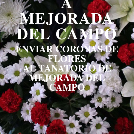
A
MEJORADA
DEL CAMPO
ENVIAR CORONAS DE
FLORES
AL TANATORIO DE
MEJORADA DEL
CAMPO