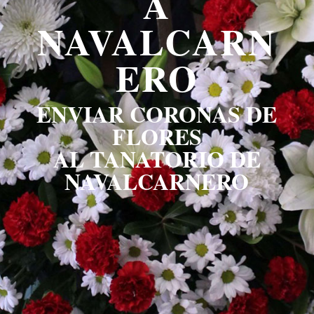
A
NAVALCARN
ERO
ENVIAR CORONAS DE
FLORES
AL TANATORIO DE
NAVALCARNERO