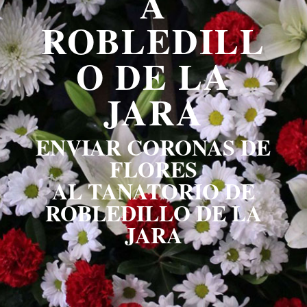
A
ROBLEDILL
O DE LA
JARA
ENVIAR CORONAS DE
FLORES
AL TANATORIO DE
ROBLEDILLO DE LA
JARA