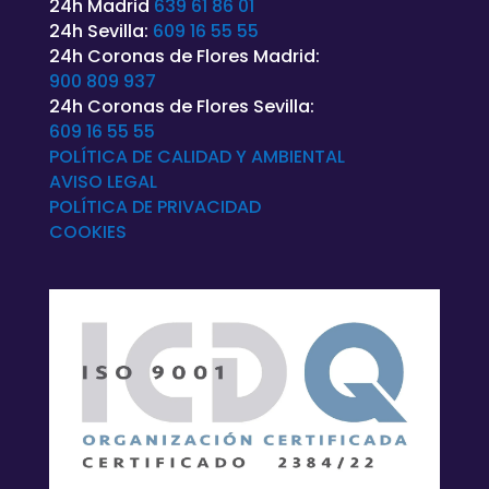
24h Madrid
639 61 86 01
24h Sevilla:
609 16 55 55
24h Coronas de Flores Madrid:
900 809 937
24h Coronas de Flores Sevilla:
609 16 55 55
POLÍTICA DE CALIDAD Y AMBIENTAL
AVISO LEGAL
POLÍTICA DE
PRIVACIDAD
COOKIES