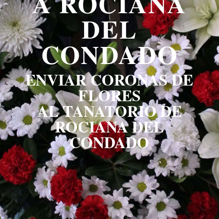
A ROCIANA
DEL
CONDADO
ENVIAR CORONAS DE
FLORES
AL TANATORIO DE
ROCIANA DEL
CONDADO