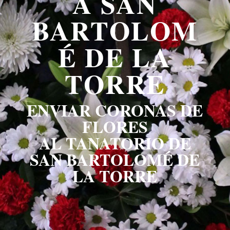
A SAN
BARTOLOM
É DE LA
TORRE
ENVIAR CORONAS DE
FLORES
AL TANATORIO DE
SAN BARTOLOMÉ DE
LA TORRE