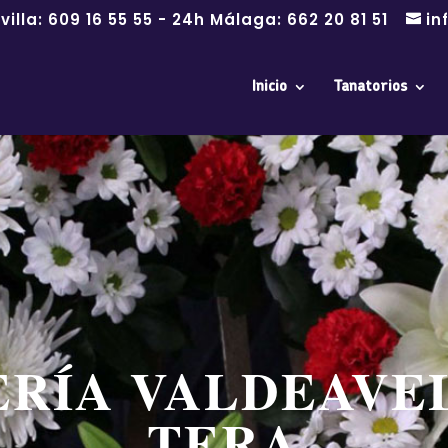
villa:
609 16 55 55
- 24h Málaga:
662 20 81 51
in
Inicio
Tanatorios
ERÍA VALDEAVE
TERA