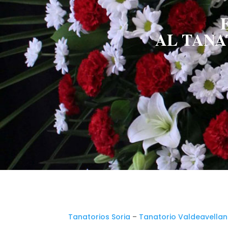
AL TANA
Tanatorios Soria
–
Tanatorio Valdeavellan