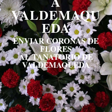
A
VALDEMAQU
EDA
ENVIAR CORONAS DE
FLORES
AL TANATORIO DE
VALDEMAQUEDA