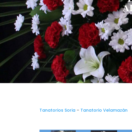
A
Tanatorios Soria
–
Tanatorio Velamazán