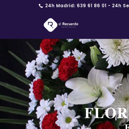
24h Madrid:
639 61 86 01
- 24h Se
FLOR