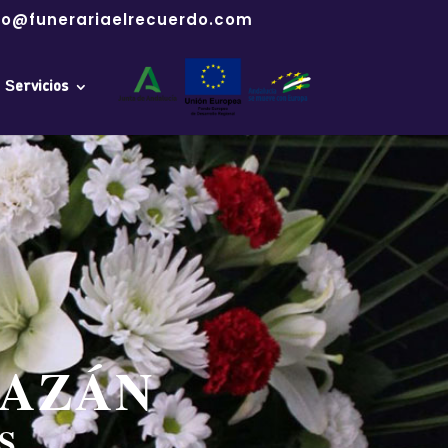
fo@funerariaelrecuerdo.com
Servicios
MAZÁN
S