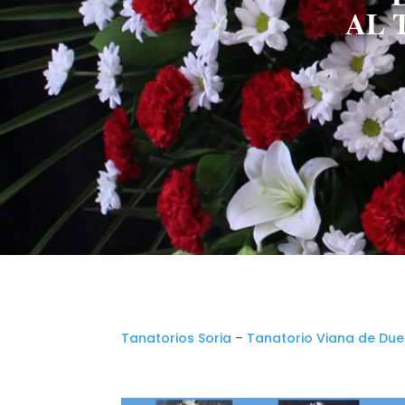
AL 
Tanatorios Soria
–
Tanatorio Viana de Due