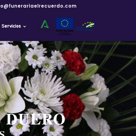
fo@funerariaelrecuerdo.com
Servicios
E DUERO
S