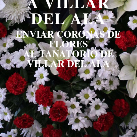
A VILLAR
DEL ALA
ENVIAR CORONAS DE
FLORES
AL TANATORIO DE
VILLAR DEL ALA