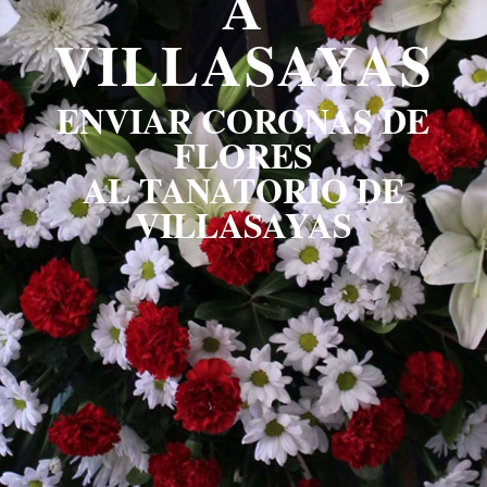
A
VILLASAYAS
ENVIAR CORONAS DE
FLORES
AL TANATORIO DE
VILLASAYAS