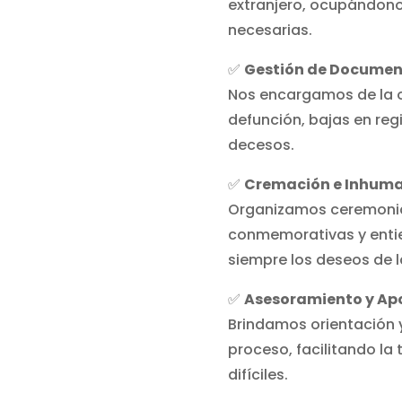
extranjero, ocupándono
necesarias.
✅
Gestión de Documen
Nos encargamos de la o
defunción, bajas en regi
decesos.
✅
Cremación e Inhum
Organizamos ceremonia
conmemorativas y entie
siempre los deseos de la
✅
Asesoramiento y Apo
Brindamos orientación
proceso, facilitando l
difíciles.