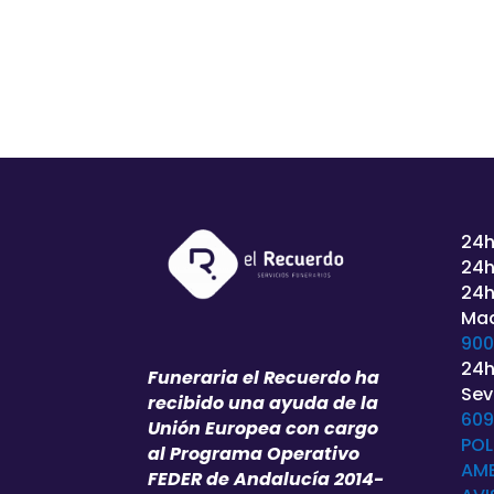
24h
24h
24h
Mad
900
24h
Funeraria el Recuerdo ha
Sevi
recibido una ayuda de la
609
Unión Europea con cargo
POL
al Programa Operativo
AMB
FEDER de Andalucía 2014-