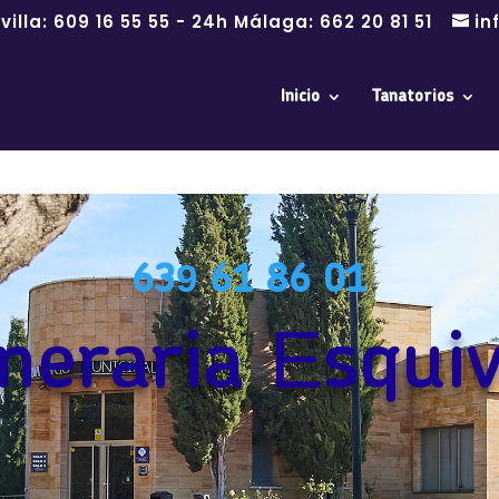
villa:
609 16 55 55
- 24h Málaga:
662 20 81 51
in
Inicio
Tanatorios
639 61 86 01
neraria Esquiv