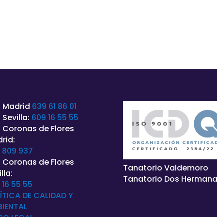
 Madrid
639 61 86 01
 Sevilla:
609 16 55 55
 Coronas de Flores
rid:
 809 937
 Coronas de Flores
Tanatorio Valdemoro
lla:
Tanatorio Dos Herman
 16 55 55
ÍTICA DE CALIDAD Y
IENTAL