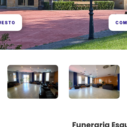
UESTO
COM
Funeraria Esqu