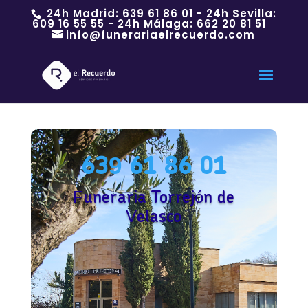
24h Madrid:
639 61 86 01
- 24h Sevilla:
609 16 55 55
- 24h Málaga:
662 20 81 51
info@funerariaelrecuerdo.com
639 61 86 01
Funeraria Torrejón de
Velasco