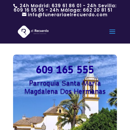
24h Madrid:
639 61 86 01
- 24h Sevilla:
609 16 55 55
- 24h Málaga:
662 20 81 51
info@funerariaelrecuerdo.com
609 165 555
Parroquia Santa María
Magdalena Dos Hermanas