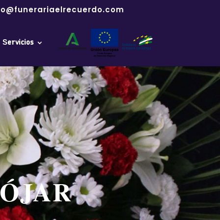
fo@funerariaelrecuerdo.com
Servicios
NÓJAR