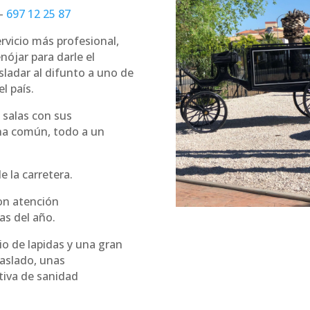
–
697 12 25 87
ervicio más profesional,
ójar para darle el
sladar al difunto a uno de
l país.
 salas con sus
na común, todo a un
 la carretera.
n atención
as del año.
o de lapidas y una gran
raslado, unas
tiva de sanidad