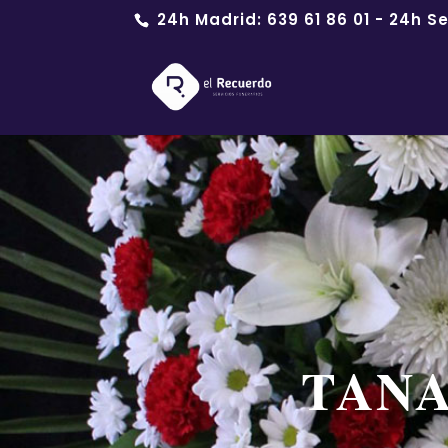
24h Madrid:
639 61 86 01
- 24h Se
TANA