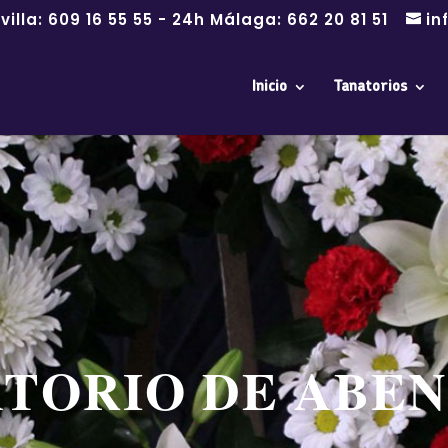
villa:
609 16 55 55
- 24h Málaga:
662 20 81 51
in
Inicio
Tanatorios
TORIO DE ABE