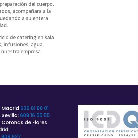
 preparación del cuerpo,
gados, acompañara a la
 quedando a su entera
dad.
icio de catering en sala
, infusiones, agua,
e nuestra empresa.
 Madrid
639 61 86 01
 Sevilla:
609 16 55 55
 Coronas de Flores
rid:
 809 937