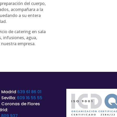
 preparación del cuerpo,
gados, acompañara a la
 quedando a su entera
dad.
icio de catering en sala
, infusiones, agua,
e nuestra empresa.
 Madrid
639 61 86 01
 Sevilla:
609 16 55 55
 Coronas de Flores
rid:
 809 937