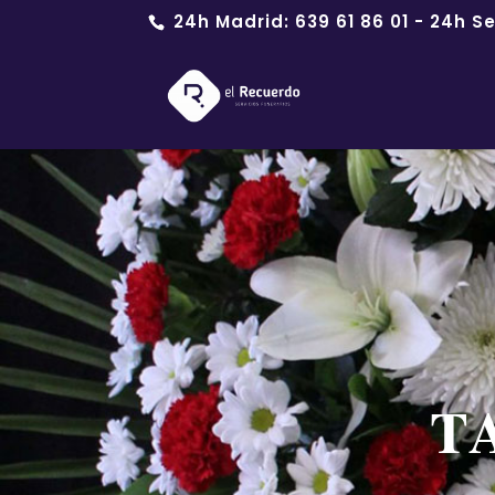
24h Madrid:
639 61 86 01
- 24h Se
T