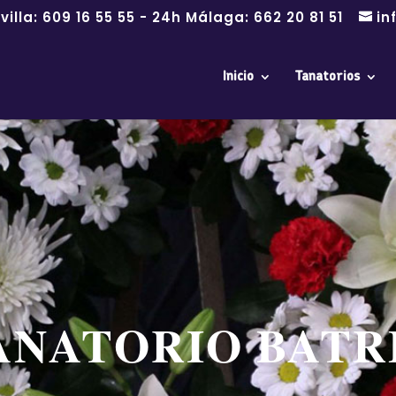
villa:
609 16 55 55
- 24h Málaga:
662 20 81 51
in
Inicio
Tanatorios
ANATORIO BATR