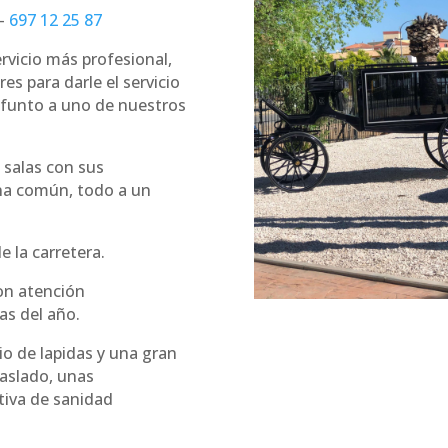
–
697 12 25 87
ervicio más profesional,
es para darle el servicio
difunto a uno de nuestros
 salas con sus
na común, todo a un
 la carretera.
n atención
as del año.
o de lapidas y una gran
raslado, unas
tiva de sanidad