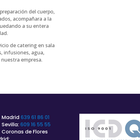
 preparación del cuerpo,
gados, acompañara a la
 quedando a su entera
dad.
icio de catering en sala
, infusiones, agua,
e nuestra empresa.
 Madrid
639 61 86 01
 Sevilla:
609 16 55 55
 Coronas de Flores
rid: