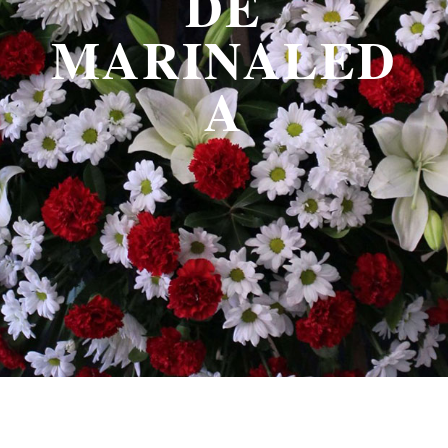
DE
MARINALED
A