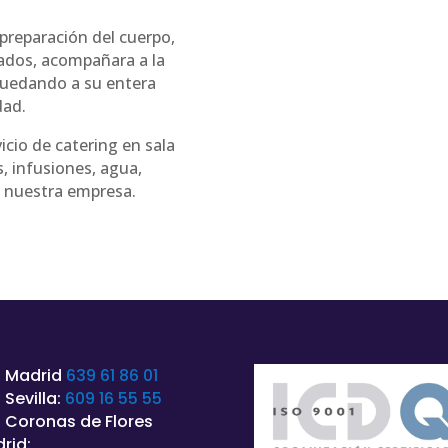
 preparación del cuerpo,
gados, acompañara a la
 quedando a su entera
dad.
icio de catering en sala
, infusiones, agua,
e nuestra empresa.
 Madrid
639 61 86 01
 Sevilla:
609 16 55 55
 Coronas de Flores
rid: