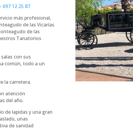
–
697 12 25 87
ervicio más profesional,
nteagudo de las Vicarías
 Monteagudo de las
nuestros Tanatorios
 salas con sus
na común, todo a un
 la carretera.
n atención
as del año.
o de lapidas y una gran
raslado, unas
tiva de sanidad