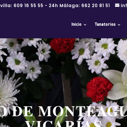
villa:
609 16 55 55
- 24h Málaga:
662 20 81 51
in
Inicio
Tanatorios
O DE MONTEAGU
VICARÍAS