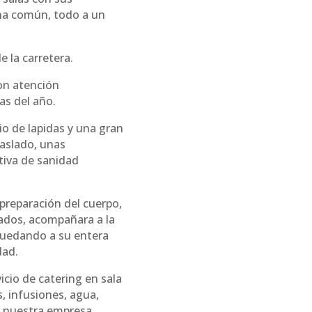
na común, todo a un
 la carretera.
n atención
as del año.
o de lapidas y una gran
raslado, unas
tiva de sanidad
 preparación del cuerpo,
gados, acompañara a la
 quedando a su entera
dad.
icio de catering en sala
, infusiones, agua,
e nuestra empresa.