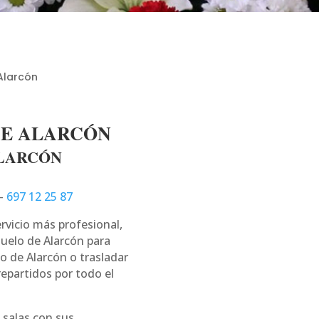
Alarcón
DE ALARCÓN
ALARCÓN
–
697 12 25 87
ervicio más profesional,
uelo de Alarcón para
lo de Alarcón o trasladar
epartidos por todo el
 salas con sus