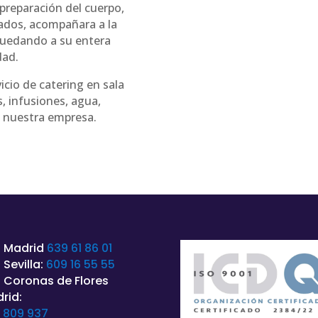
 preparación del cuerpo,
gados, acompañara a la
 quedando a su entera
dad.
icio de catering en sala
, infusiones, agua,
e nuestra empresa.
 Madrid
639 61 86 01
 Sevilla:
609 16 55 55
 Coronas de Flores
rid:
 809 937