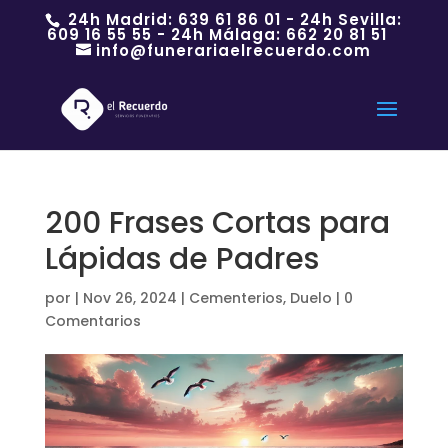
24h Madrid:
639 61 86 01
- 24h Sevilla:
609 16 55 55
- 24h Málaga:
662 20 81 51
info@funerariaelrecuerdo.com
200 Frases Cortas para
Lápidas de Padres
por
|
Nov 26, 2024
|
Cementerios
,
Duelo
|
0
Comentarios