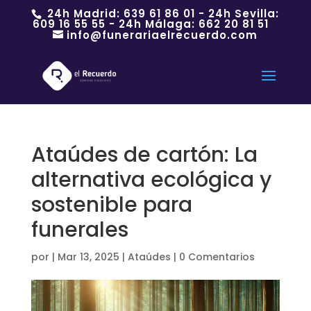
24h Madrid:
639 61 86 01
- 24h Sevilla:
609 16 55 55
- 24h Málaga:
662 20 81 51
info@funerariaelrecuerdo.com
Ataúdes de cartón: La
alternativa ecológica y
sostenible para
funerales
por
|
Mar 13, 2025
|
Ataúdes
|
0 Comentarios