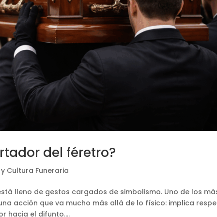
tador del féretro?
 y Cultura Funeraria
está lleno de gestos cargados de simbolismo. Uno de los má
 una acción que va mucho más allá de lo físico: implica respe
hacia el difunto....