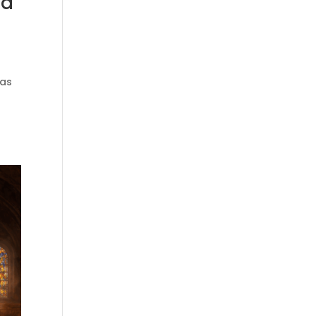
ca
ras