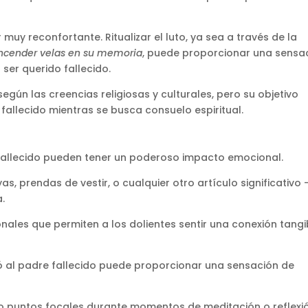
 muy reconfortante. Ritualizar el luto, ya sea a través de la
ncender velas en su memoria
, puede proporcionar una sensa
ser querido fallecido​.
según las creencias religiosas y culturales, pero su objetivo
 fallecido mientras se busca consuelo espiritual.
 fallecido pueden tener un poderoso impacto emocional.
s, prendas de vestir, o cualquier otro artículo significativo 
.
ales que permiten a los dolientes sentir una conexión tangi
ió al padre fallecido puede proporcionar una sensación de
o puntos focales durante momentos de meditación o reflexió