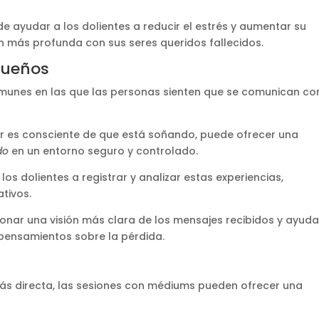
e ayudar a los dolientes a reducir el estrés y aumentar su
ón más profunda con sus seres queridos fallecidos.
Sueños
munes en las que las personas sienten que se comunican co
or es consciente de que está soñando, puede ofrecer una
do
en un entorno seguro y controlado.
os dolientes a registrar y analizar estas experiencias,
ivos​.
ar una visión más clara de los mensajes recibidos y ayuda
 pensamientos sobre la pérdida.
ás directa, las sesiones con médiums pueden ofrecer una