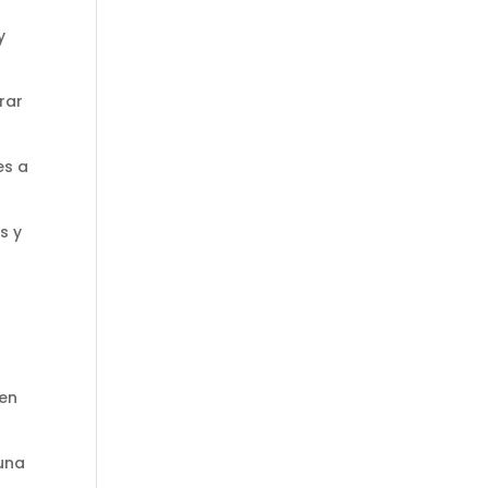
y
rar
es a
s y
den
 una