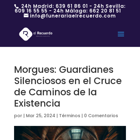
24h Madrid:
639 61 86 01
- 24h Sevilla:
609 16 55 55
- 24h Málaga:
662 20 81 51
info@funerariaelrecuerdo.com
Morgues: Guardianes
Silenciosos en el Cruce
de Caminos de la
Existencia
por
|
Mar 25, 2024
|
Términos
|
0 Comentarios